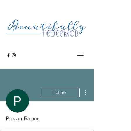
More actions
Follow
Роман Базюк